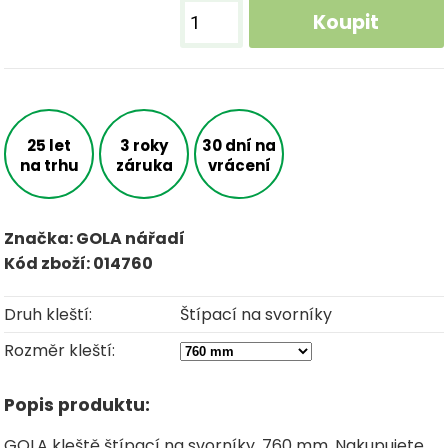
Koupit
25 let
3 roky
30 dní na
na trhu
záruka
vrácení
Značka: GOLA nářadí
Kód zboží: 014760
Druh kleští:
Štípací na svorníky
Rozměr kleští:
Popis produktu:
GOLA kleště štípací na svorníky, 760 mm. Nakupujete