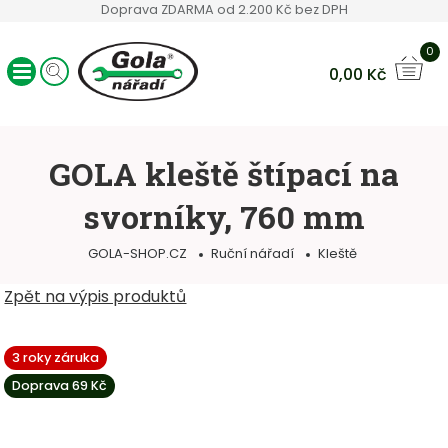
Doprava ZDARMA od 2.200 Kč bez DPH
0
0,00
Kč
Ráčny GOLA
Sady nářadí
GOLA kleště štípací na
Ruční nářadí
svorníky, 760 mm
Hlavice a bity
Klíče
GOLA-SHOP.CZ
Ruční nářadí
Kleště
Servisní vozíky
Ostatní sortiment
Zpět na výpis produktů
3 roky záruka
Doprava 69 Kč