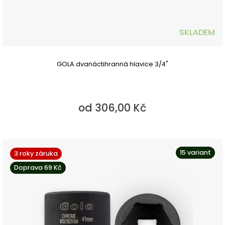
SKLADEM
GOLA dvanáctihranná hlavice 3/4"
od 306,00 Kč
15 variant
3 roky záruka
Doprava 69 Kč