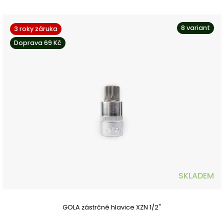
8 variant
3 roky záruka
Doprava 69 Kč
SKLADEM
GOLA zástrčné hlavice XZN 1/2"