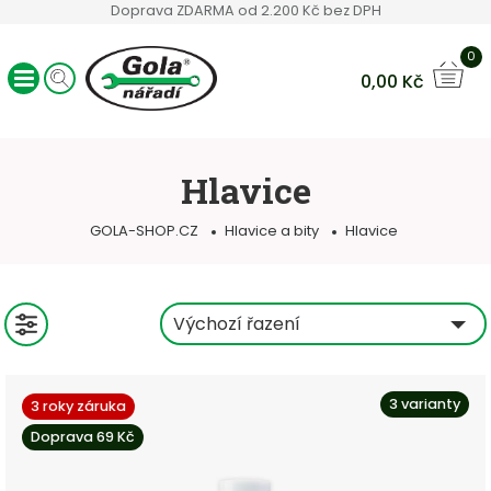
Doprava ZDARMA od 2.200 Kč bez DPH
0
0,00
Kč
Ráčny GOLA
Sady nářadí
Hlavice
Ruční nářadí
Hlavice a bity
GOLA-SHOP.CZ
Hlavice a bity
Hlavice
Klíče
Servisní vozíky
Ostatní sortiment
Výchozí řazení
3 varianty
3 roky záruka
Doprava 69 Kč