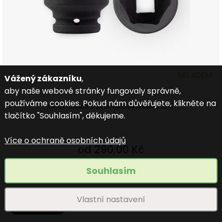
SKLADEM
Vážený zákazníku
,
aby naše webové stránky fungovaly správně,
používáme cookies. Pokud nám důvěřujete, klikněte na
GOLA nástrčná průmyslová hlavice 3/4"
tlačítko "Souhlasím", děkujeme.
Více o ochraně osobních údajů
od 290,00 Kč
Souhlasím
3 roky záruka
Vlastní nastavení
Doprava 69 Kč