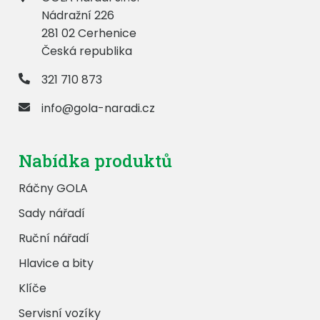
Nádražní 226
281 02 Cerhenice
Česká republika
321 710 873
info@gola-naradi.cz
Nabídka produktů
Ráčny GOLA
Sady nářadí
Ruční nářadí
Hlavice a bity
Klíče
Servisní vozíky