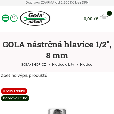
Doprava ZDARMA od 2.200 Kč bez DPH
0
0,00
Kč
Ráčny GOLA
Sady nářadí
GOLA nástrčná hlavice 1/2",
Ruční nářadí
8 mm
Hlavice a bity
Klíče
GOLA-SHOP.CZ
Hlavice a bity
Hlavice
Servisní vozíky
Ostatní sortiment
Zpět na výpis produktů
3 roky záruka
Doprava 69 Kč