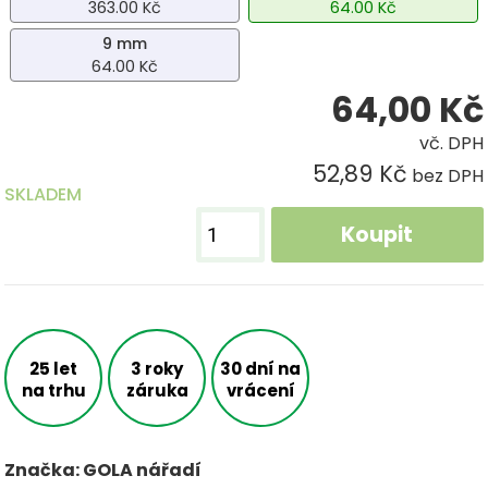
363.00 Kč
64.00 Kč
9 mm
64.00 Kč
64,00
Kč
vč. DPH
52,89 Kč
bez DPH
SKLADEM
Koupit
25 let
3 roky
30 dní na
na trhu
záruka
vrácení
Značka: GOLA nářadí