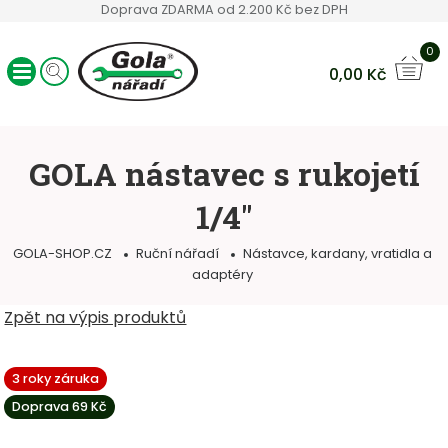
Doprava ZDARMA od 2.200 Kč bez DPH
0
0,00
Kč
Ráčny GOLA
Sady nářadí
GOLA nástavec s rukojetí
Ruční nářadí
1/4"
Hlavice a bity
Klíče
GOLA-SHOP.CZ
Ruční nářadí
Nástavce, kardany, vratidla a
Servisní vozíky
adaptéry
Ostatní sortiment
Zpět na výpis produktů
3 roky záruka
Doprava 69 Kč