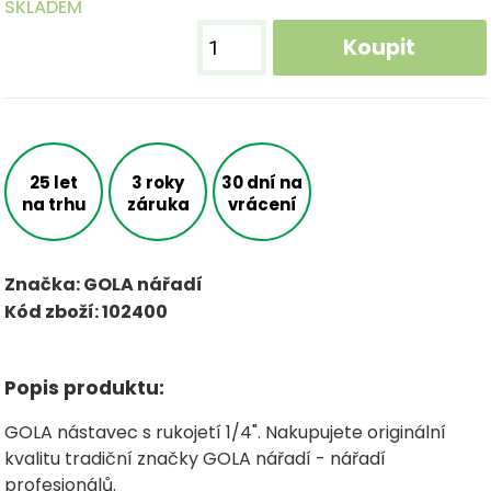
SKLADEM
Koupit
25 let
3 roky
30 dní na
na trhu
záruka
vrácení
Značka: GOLA nářadí
Kód zboží: 102400
Popis produktu:
GOLA nástavec s rukojetí 1/4". Nakupujete originální
kvalitu tradiční značky GOLA nářadí - nářadí
profesionálů.