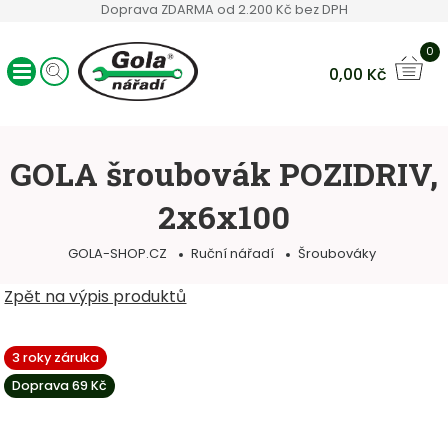
Doprava ZDARMA od 2.200 Kč bez DPH
0
0,00
Kč
Ráčny GOLA
Sady nářadí
GOLA šroubovák POZIDRIV,
Ruční nářadí
2x6x100
Hlavice a bity
Klíče
GOLA-SHOP.CZ
Ruční nářadí
Šroubováky
Servisní vozíky
Ostatní sortiment
Zpět na výpis produktů
3 roky záruka
Doprava 69 Kč