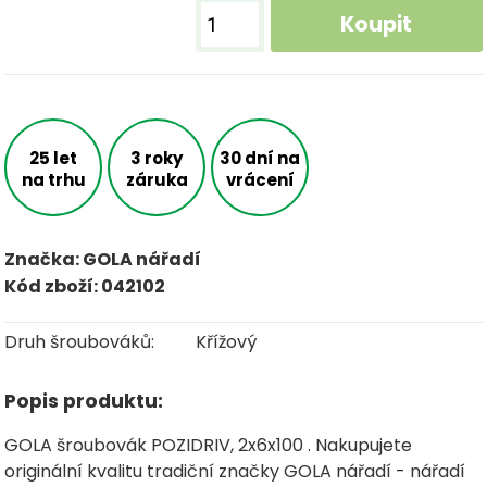
Koupit
25 let
3 roky
30 dní na
na trhu
záruka
vrácení
Značka: GOLA nářadí
Kód zboží: 042102
Druh šroubováků:
Křížový
Popis produktu:
GOLA šroubovák POZIDRIV, 2x6x100 . Nakupujete
originální kvalitu tradiční značky GOLA nářadí - nářadí