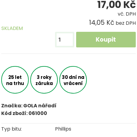
17,00
Kč
vč. DPH
14,05 Kč
bez DPH
SKLADEM
Koupit
25 let
3 roky
30 dní na
na trhu
záruka
vrácení
Značka: GOLA nářadí
Kód zboží: 061000
Typ bitu:
Phillips