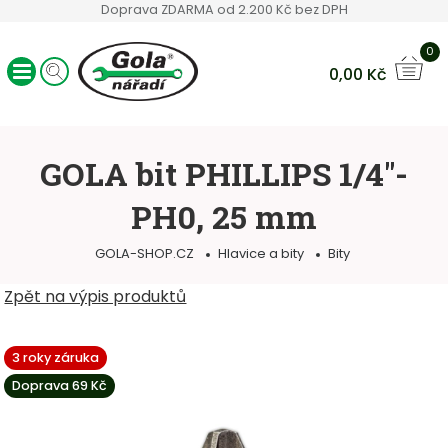
Doprava ZDARMA od 2.200 Kč bez DPH
0
0,00
Kč
Ráčny GOLA
Sady nářadí
GOLA bit PHILLIPS 1/4"-
Ruční nářadí
PH0, 25 mm
Hlavice a bity
Klíče
GOLA-SHOP.CZ
Hlavice a bity
Bity
Servisní vozíky
Ostatní sortiment
Zpět na výpis produktů
3 roky záruka
Doprava 69 Kč