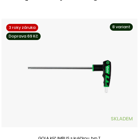
8 variant
3 roky záruka
Doprava 69 Kč
SKLADEM
GOLA klíč IMBUS s kuličkou, typ T