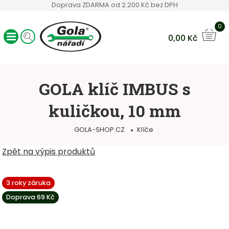
Doprava ZDARMA od 2.200 Kč bez DPH
0
0,00
Kč
Ráčny GOLA
Sady nářadí
GOLA klíč IMBUS s
Ruční nářadí
kuličkou, 10 mm
Hlavice a bity
Klíče
GOLA-SHOP.CZ
Klíče
Servisní vozíky
Ostatní sortiment
Zpět na výpis produktů
3 roky záruka
Doprava 69 Kč