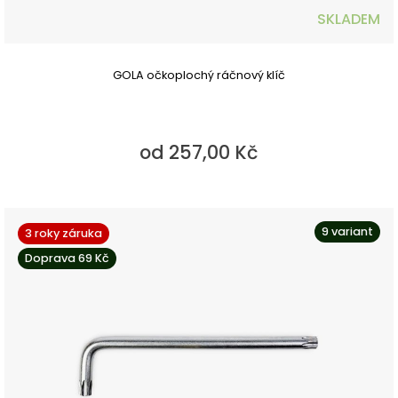
SKLADEM
GOLA očkoplochý ráčnový klíč
od 257,00 Kč
9 variant
3 roky záruka
Doprava 69 Kč