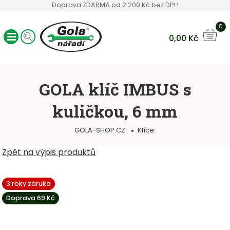
Doprava ZDARMA od 2.200 Kč bez DPH
0
0,00
Kč
Ráčny GOLA
Sady nářadí
GOLA klíč IMBUS s
Ruční nářadí
kuličkou, 6 mm
Hlavice a bity
Klíče
GOLA-SHOP.CZ
Klíče
Servisní vozíky
Ostatní sortiment
Zpět na výpis produktů
3 roky záruka
Doprava 69 Kč