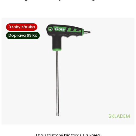
3 roky záruka
Doprava 69 Kč
SKLADEM
TX 30 zástrčný klíč torx s T rukojetí